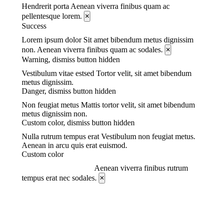
Hendrerit porta
Aenean viverra finibus quam ac
pellentesque lorem.
×
Success
Lorem ipsum dolor
Sit amet bibendum metus dignissim
non. Aenean viverra finibus quam ac sodales.
×
Warning, dismiss button hidden
Vestibulum vitae estsed
Tortor velit, sit amet bibendum
metus dignissim.
Danger, dismiss button hidden
Non feugiat metus
Mattis tortor velit, sit amet bibendum
metus dignissim non.
Custom color, dismiss button hidden
Nulla rutrum tempus erat
Vestibulum non feugiat metus.
Aenean in arcu quis erat euismod.
Custom color
Aenean viverra finibus
Aenean viverra finibus rutrum
tempus erat nec sodales.
×