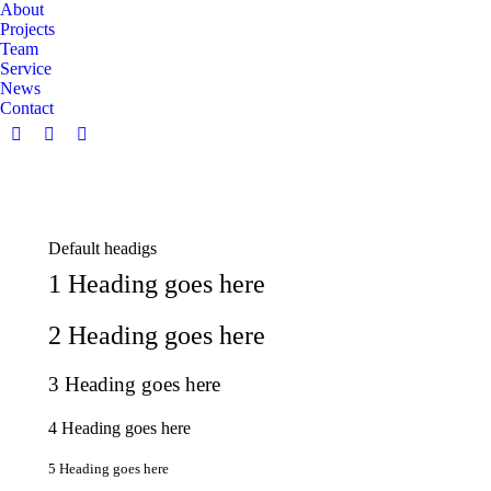
About
Projects
Team
Service
News
Contact
Facebook
Instagram
Linkedin
page
page
page
opens
opens
opens
in
in
in
new
new
new
Default headigs
window
window
window
1 Heading goes here
2 Heading goes here
3 Heading goes here
4 Heading goes here
5 Heading goes here