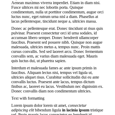
Aenean maximus viverra imperdiet. Etiam in diam nisi.
Fusce ultrices mi nec lobortis porta. Quisque
condimentum, nulla ut porttitor condimentum, augue orci
luctus nunc, eget rutrum urna nisl a diam. Phasellus at
lacus pellentesque, tincidunt neque a, ultricies massa.
Donec ac pellentesque erat. Donec tincidunt ut risus quis
pulvinar. Praesent consectetur orci id urna sodales, id
accumsan libero semper. Donec hendrerit ullamcorper
faucibus. Praesent sed posuere nibh. Quisque non augue
malesuada, ultricies metus a, tempus nunc. Proin mattis
cursus convallis. Sed sed laoreet arcu. Donec fermentum
convallis sem, ac varius diam malesuada eget. Mauris
quis luctus dui, ut pharetra sapien.
Interdum et malesuada fames ac ante ipsum primis in
faucibus. Aliquam lectus nisi, tempus vel ligula ut,
ultricies aliquet risus. Curabitur sollicitudin dui eu ante
convallis luctus. Praesent ante lacus, tempus dictum
finibus ac, laoreet eu lacus. Vestibulum nec dignissim ex.
Donec convallis diam non condimentum ultricies.
Text with formatting
Lorem ipsum dolor lorem sit amet,
consectetur
adipiscing elit
bibendum ligula
in lacinia ipsum
tristique
vel. Proin mauris
lacus consectetu
r eu hendrerit id,