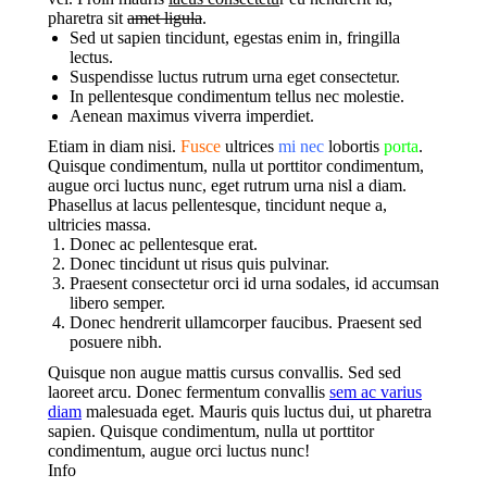
pharetra sit
amet ligula
.
Sed ut sapien tincidunt, egestas enim in, fringilla
lectus.
Suspendisse luctus rutrum urna eget consectetur.
In pellentesque condimentum tellus nec molestie.
Aenean maximus viverra imperdiet.
Etiam in diam nisi.
Fusce
ultrices
mi nec
lobortis
porta
.
Quisque condimentum, nulla ut porttitor condimentum,
augue orci luctus nunc, eget rutrum urna nisl a diam.
Phasellus at lacus pellentesque, tincidunt neque a,
ultricies massa.
Donec ac pellentesque erat.
Donec tincidunt ut risus quis pulvinar.
Praesent consectetur orci id urna sodales, id accumsan
libero semper.
Donec hendrerit ullamcorper faucibus. Praesent sed
posuere nibh.
Quisque non augue mattis cursus convallis. Sed sed
laoreet arcu. Donec fermentum convallis
sem ac varius
diam
malesuada eget. Mauris quis luctus dui, ut pharetra
sapien. Quisque condimentum, nulla ut porttitor
condimentum, augue orci luctus nunc!
Info