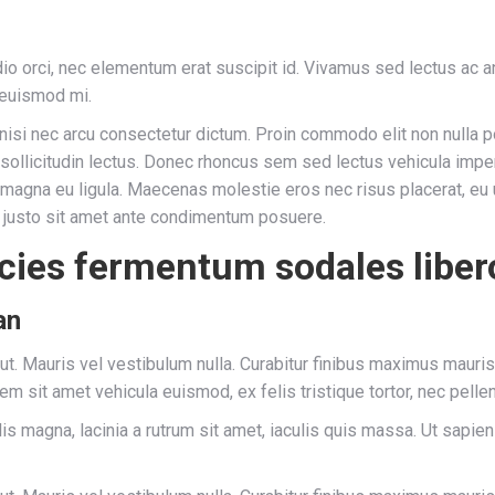
odio orci, nec elementum erat suscipit id. Vivamus sed lectus ac
t euismod mi.
 nisi nec arcu consectetur dictum. Proin commodo elit non nulla 
sollicitudin lectus. Donec rhoncus sem sed lectus vehicula imper
 magna eu ligula. Maecenas molestie eros nec risus placerat, eu
ique justo sit amet ante condimentum posuere.
icies fermentum sodales liber
an
r ut. Mauris vel vestibulum nulla. Curabitur finibus maximus mauri
orem sit amet vehicula euismod, ex felis tristique tortor, nec pel
is magna, lacinia a rutrum sit amet, iaculis quis massa. Ut sapi