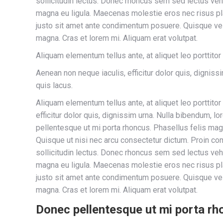
sollicitudin lectus. Donec rhoncus sem sed lectus vehi
magna eu ligula. Maecenas molestie eros nec risus place
justo sit amet ante condimentum posuere. Quisque velit
magna. Cras et lorem mi. Aliquam erat volutpat.
Aliquam elementum tellus ante, at aliquet leo porttitor
Aenean non neque iaculis, efficitur dolor quis, dignis
quis lacus.
Aliquam elementum tellus ante, at aliquet leo porttito
efficitur dolor quis, dignissim urna. Nulla bibendum, 
pellentesque ut mi porta rhoncus. Phasellus felis magn
Quisque ut nisi nec arcu consectetur dictum. Proin co
sollicitudin lectus. Donec rhoncus sem sed lectus vehi
magna eu ligula. Maecenas molestie eros nec risus place
justo sit amet ante condimentum posuere. Quisque velit
magna. Cras et lorem mi. Aliquam erat volutpat.
Donec pellentesque ut mi porta r