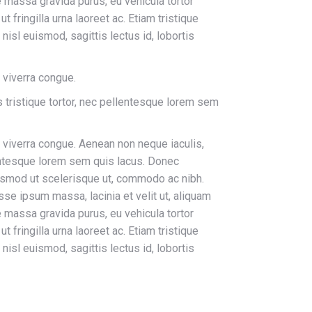
e massa gravida purus, eu vehicula tortor
 fringilla urna laoreet ac. Etiam tristique
isl euismod, sagittis lectus id, lobortis
s viverra congue.
s tristique tortor, nec pellentesque lorem sem
s viverra congue. Aenean non neque iaculis,
llentesque lorem sem quis lacus. Donec
euismod ut scelerisque ut, commodo ac nibh.
se ipsum massa, lacinia et velit ut, aliquam
e massa gravida purus, eu vehicula tortor
 fringilla urna laoreet ac. Etiam tristique
isl euismod, sagittis lectus id, lobortis