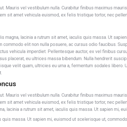
r ut. Mauris vel vestibulum nulla. Curabitur finibus maximus mauri
orem sit amet vehicula euismod, ex felis tristique tortor, nec pel
is magna, lacinia a rutrum sit amet, iaculis quis massa. Ut sapi
in commodo elit non nulla posuere, ac cursus odio faucibus. Susp
ctus vehicula imperdiet. Pellentesque auctor, ex vel finibus cur
s placerat, eu ultrices massa bibendum. Nulla hendrerit suscipit n
sque velit quam, ultricies eu urna a, fermentum sodales libero. U
t.
honcus
r ut. Mauris vel vestibulum nulla. Curabitur finibus maximus mauri
lorem sit amet vehicula euismod, ex felis tristique tortor, nec pe
a, lacinia a rutrum sit amet, iaculis quis massa. Ut sapien mi, 
lis quis massa. Ut sapien mi, euismod ut scelerisque ut, commodo