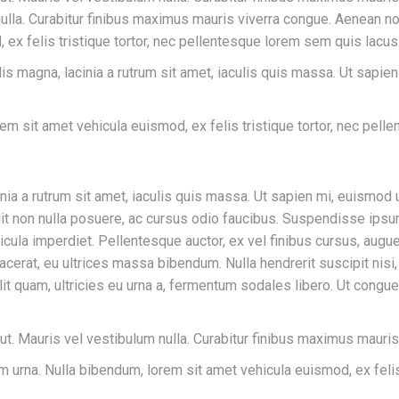
 nulla. Curabitur finibus maximus mauris viverra congue. Aenean non
 ex felis tristique tortor, nec pellentesque lorem sem quis lacus
is magna, lacinia a rutrum sit amet, iaculis quis massa. Ut sapi
orem sit amet vehicula euismod, ex felis tristique tortor, nec pel
inia a rutrum sit amet, iaculis quis massa. Ut sapien mi, euismo
t non nulla posuere, ac cursus odio faucibus. Suspendisse ipsum 
cula imperdiet. Pellentesque auctor, ex vel finibus cursus, augu
rat, eu ultrices massa bibendum. Nulla hendrerit suscipit nisi, ut
 quam, ultricies eu urna a, fermentum sodales libero. Ut congue n
 ut. Mauris vel vestibulum nulla. Curabitur finibus maximus mauri
sim urna. Nulla bibendum, lorem sit amet vehicula euismod, ex feli