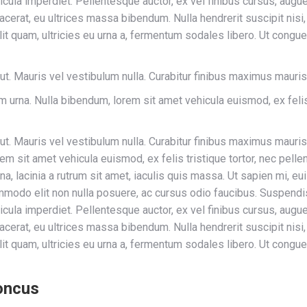
cula imperdiet. Pellentesque auctor, ex vel finibus cursus, augu
rat, eu ultrices massa bibendum. Nulla hendrerit suscipit nisi, ut
 quam, ultricies eu urna a, fermentum sodales libero. Ut congue n
 ut. Mauris vel vestibulum nulla. Curabitur finibus maximus mauri
sim urna. Nulla bibendum, lorem sit amet vehicula euismod, ex feli
r ut. Mauris vel vestibulum nulla. Curabitur finibus maximus mauri
lorem sit amet vehicula euismod, ex felis tristique tortor, nec pe
a, lacinia a rutrum sit amet, iaculis quis massa. Ut sapien mi, 
mmodo elit non nulla posuere, ac cursus odio faucibus. Suspendis
cula imperdiet. Pellentesque auctor, ex vel finibus cursus, augu
rat, eu ultrices massa bibendum. Nulla hendrerit suscipit nisi, ut
 quam, ultricies eu urna a, fermentum sodales libero. Ut congue n
honcus