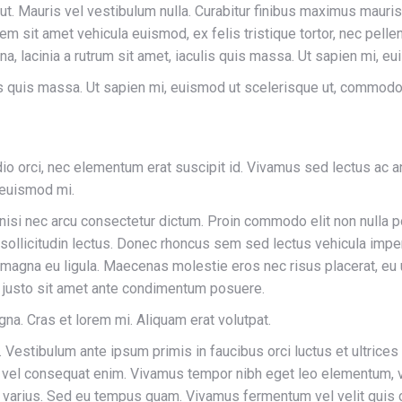
r ut. Mauris vel vestibulum nulla. Curabitur finibus maximus mauri
lorem sit amet vehicula euismod, ex felis tristique tortor, nec pe
a, lacinia a rutrum sit amet, iaculis quis massa. Ut sapien mi, 
lis quis massa. Ut sapien mi, euismod ut scelerisque ut, commodo
odio orci, nec elementum erat suscipit id. Vivamus sed lectus ac
t euismod mi.
 nisi nec arcu consectetur dictum. Proin commodo elit non nulla 
sollicitudin lectus. Donec rhoncus sem sed lectus vehicula imper
 magna eu ligula. Maecenas molestie eros nec risus placerat, eu
ique justo sit amet ante condimentum posuere.
gna. Cras et lorem mi. Aliquam erat volutpat.
Vestibulum ante ipsum primis in faucibus orci luctus et ultrices
s vel consequat enim. Vivamus tempor nibh eget leo elementum, v
m varius. Sed eu tempus quam. Vivamus fermentum vel velit quis c