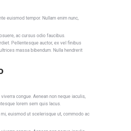
 ante euismod tempor. Nullam enim nunc,
posuere, ac cursus odio faucibus.
diet. Pellentesque auctor, ex vel finibus
 ultrices massa bibendum. Nulla hendrerit
o
s viverra congue. Aenean non neque iaculis,
lentesque lorem sem quis lacus.
en mi, euismod ut scelerisque ut, commodo ac