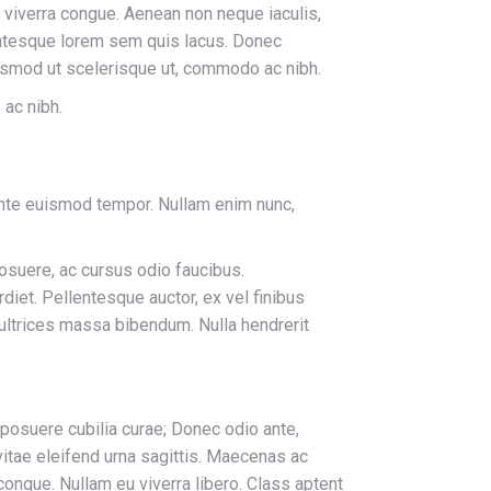
s viverra congue. Aenean non neque iaculis,
llentesque lorem sem quis lacus. Donec
euismod ut scelerisque ut, commodo ac nibh.
 ac nibh.
 ante euismod tempor. Nullam enim nunc,
posuere, ac cursus odio faucibus.
diet. Pellentesque auctor, ex vel finibus
 ultrices massa bibendum. Nulla hendrerit
 posuere cubilia curae; Donec odio ante,
itae eleifend urna sagittis. Maecenas ac
ongue. Nullam eu viverra libero. Class aptent