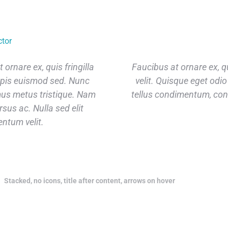
ctor
ornare ex, quis fringilla
Faucibus at ornare ex, qu
urpis euismod sed. Nunc
velit. Quisque eget odio
us metus tristique. Nam
tellus condimentum, conse
rsus ac. Nulla sed elit
entum velit.
Stacked, no icons, title after content, arrows on hover