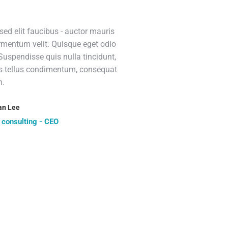
sed elit faucibus - auctor mauris
Ut tempus metus 
ermentum velit. Quisque eget odio
turpis euismod 
 Suspendisse quis nulla tincidunt,
quam et tortor e
s tellus condimentum, consequat
metus tristique.
n.
ligula, sit amet l
tellus condiment
an Lee
Diana Green
 consulting - CEO
Seven Arts - mar