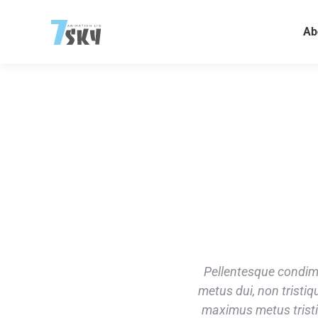
Ab
uis fringilla tortor. Ut tempus
Pellentesque condimen
tum quam et tortor euismod, vel
metus dui, non tristi
lacinia tincidunt, cursus tellus
maximus metus tristiq